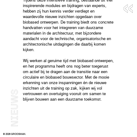
«
Tijdens deze intensieve training, bestaande uit vier
inspirerende modules en bijdragen van experts,
hebben zij hun kennis verder verdiept en
waardevolle nieuwe inzichten opgedaan over
biobased ontwerpen. De training biedt ons concrete
handvatten voor het integreren van duurzame
materialen in de architectuur, met bijzondere
aandacht voor de technische, organisatorische en
architectonische uitdagingen die daarbij komen
kijken.
Wij werken al geruime tijd met biobased ontwerpen,
en het programma heeft ons nog beter toegerust
om actief bij te dragen aan de transitie naar een
circulaire en biobased bouwsector. Met de mooie
erkenning van onze inspanningen én de nieuwe
inzichten uit de training op zak, kijken wij vol
vertrouwen en overtuiging vooruit om samen te
blijven bouwen aan een duurzame toekomst.
© 2026 GROOSMAN.